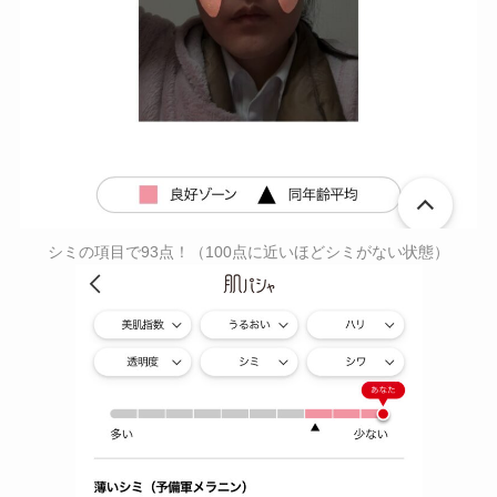
シミの項目で93点！（100点に近いほどシミがない状態）