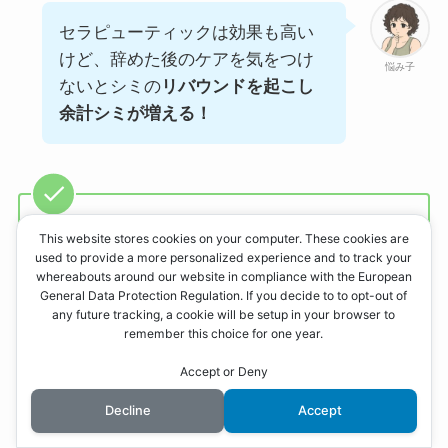
セラピューティックは効果も高い
けど、辞めた後のケアを気をつけ
悩み子
ないとシミの
リバウンドを起こし
余計シミが増える！
This website stores cookies on your computer. These cookies are
・ゼオスキンやビタミンAが配合された化粧
used to provide a more personalized experience and to track your
whereabouts around our website in compliance with the European
品が始めてなのでどれくらいダウンタイム
General Data Protection Regulation. If you decide to to opt-out of
が出るか不安
any future tracking, a cookie will be setup in your browser to
remember this choice for one year.
・リモートワークではなく毎日出社してい
Accept or Deny
るのでダウンタイムがひどいと職場で気ま
ずい
Decline
Accept