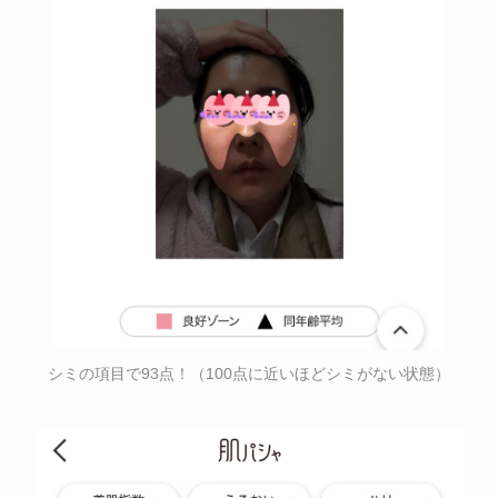
シミの項目で93点！（100点に近いほどシミがない状態）